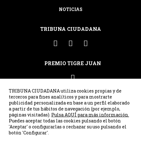
NOTICIAS
TRIBUNA CIUDADANA
PREMIO TIGRE JUAN
TRIBUNA CIUDADANA utiliza cookies propias y de
terceros para fines analíticos y para mostrarte
publicidad personalizada en base a un perfil elaborado
C/ Santa Susana 41, ppal. int. dcha. · 33007 Oviedo · Asturias
a partir de tus hábitos de navegación (por ejemplo,
· Tel. 985 23 25 00 ·
correo@tribunaciudadana.org
páginas visitadas).
Pulsa AQUÍ para más información.
Puedes aceptar todas las cookies pulsando el botón
'Aceptar' o configurarlas o rechazar su uso pulsando el
Tribuna Ciudadana © 2026
botón 'Configurar'.