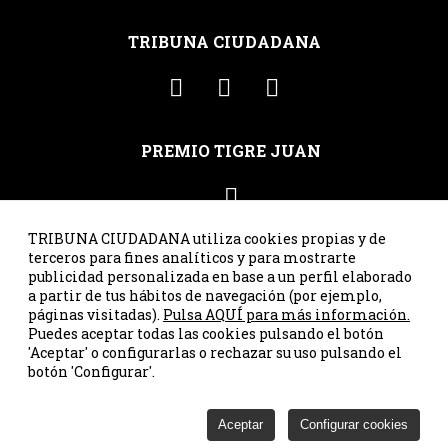
TRIBUNA CIUDADANA
PREMIO TIGRE JUAN
TRIBUNA CIUDADANA utiliza cookies propias y de
terceros para fines analíticos y para mostrarte
publicidad personalizada en base a un perfil elaborado
C/ Santa Susana 41, ppal. int. dcha. · 33007 Oviedo · Asturias
a partir de tus hábitos de navegación (por ejemplo,
· Tel. 985 23 25 00 ·
correo@tribunaciudadana.org
páginas visitadas).
Pulsa AQUÍ para más información.
Puedes aceptar todas las cookies pulsando el botón
'Aceptar' o configurarlas o rechazar su uso pulsando el
Tribuna Ciudadana © 2026
botón 'Configurar'.
Aviso legal
Política de privacidad
Aceptar
Configurar cookies
Política de cookies
Configurar Cookies