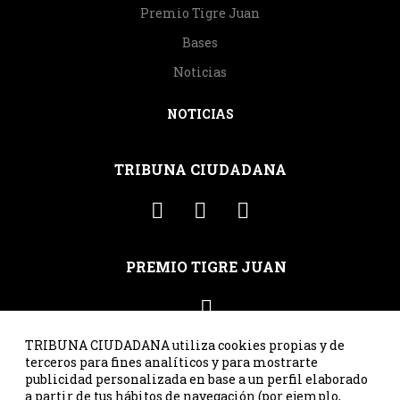
Premio Tigre Juan
Bases
Noticias
NOTICIAS
TRIBUNA CIUDADANA
PREMIO TIGRE JUAN
TRIBUNA CIUDADANA utiliza cookies propias y de
terceros para fines analíticos y para mostrarte
publicidad personalizada en base a un perfil elaborado
C/ Santa Susana 41, ppal. int. dcha. · 33007 Oviedo · Asturias
a partir de tus hábitos de navegación (por ejemplo,