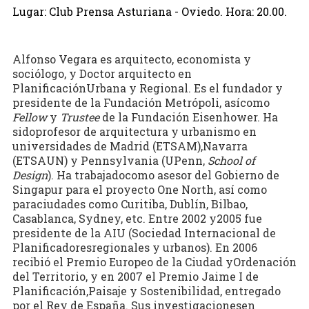
Lugar: Club Prensa Asturiana - Oviedo. Hora: 20.00.
Alfonso Vegara
es arquitecto, economista y
sociólogo, y Doctor arquitecto en
PlanificaciónUrbana y Regional. Es el fundador y
presidente de la Fundación Metrópoli, asícomo
Fellow
y
Trustee
de la Fundación Eisenhower. Ha
sidoprofesor de arquitectura y urbanismo en
universidades de Madrid (ETSAM),Navarra
(ETSAUN) y Pennsylvania (UPenn,
School of
Design
). Ha trabajadocomo asesor del Gobierno de
Singapur para el proyecto One North, así como
paraciudades como Curitiba, Dublín, Bilbao,
Casablanca, Sydney, etc. Entre 2002 y2005 fue
presidente de la AIU (Sociedad Internacional de
Planificadoresregionales y urbanos). En 2006
recibió el Premio Europeo de la Ciudad yOrdenación
del Territorio, y en 2007 el Premio Jaime I de
Planificación,Paisaje y Sostenibilidad, entregado
por el Rey de España. Sus investigacionesen