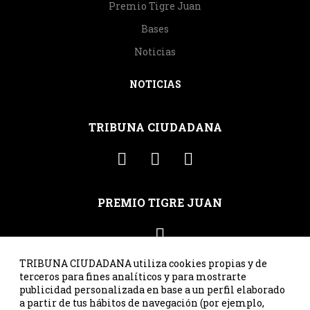
Premio Tigre Juan
Bases
Noticias
NOTICIAS
TRIBUNA CIUDADANA
PREMIO TIGRE JUAN
TRIBUNA CIUDADANA utiliza cookies propias y de
terceros para fines analíticos y para mostrarte
publicidad personalizada en base a un perfil elaborado
C/ Santa Susana 41, ppal. int. dcha. · 33007 Oviedo · Asturias
a partir de tus hábitos de navegación (por ejemplo,