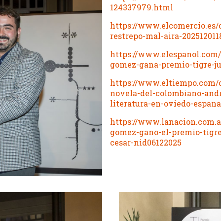
124337979.html
https://www.elcomercio.es/c
restrepo-mal-aira-20251201
https://www.elespanol.com/e
gomez-gana-premio-tigre-j
https://www.eltiempo.com/c
novela-del-colombiano-and
literatura-en-oviedo-espana
https://www.lanacion.com.a
gomez-gano-el-premio-tigr
cesar-nid06122025