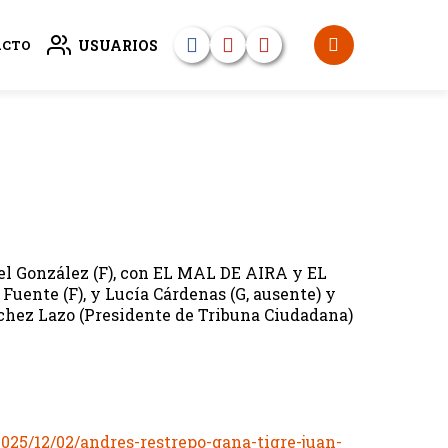
USUARIOS
ACTO
el González (F), con EL MAL DE AIRA y EL
ente (F), y Lucía Cárdenas (G, ausente) y
ánchez Lazo (Presidente de Tribuna Ciudadana)
025/12/02/andres-restrepo-gana-tigre-juan-