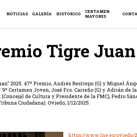
CERTAMEN
NOTICIAS
GALERÍA
HISTÓRICO
CONT
MAYORES
remio Tigre Juan
uan" 2025. 47º Premio, Andrés Restrepo (G) y Miguel Áng
ertamen Joven, José Fco. Carreño (G) y Adrián de la Fu
ez (Concejal de Cultura y Presidente de la FMC), Pedro S
ribuna Ciudadana). Oviedo, 1/12/2025.
https://www.lne.es/oviedo/2