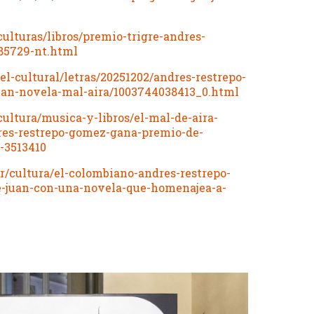
ulturas/libros/premio-trigre-andres-
185729-nt.html
l-cultural/letras/20251202/andres-restrepo-
uan-novela-mal-aira/1003744038413_0.html
ultura/musica-y-libros/el-mal-de-aira-
res-restrepo-gomez-gana-premio-de-
-3513410
r/cultura/el-colombiano-andres-restrepo-
e-juan-con-una-novela-que-homenajea-a-