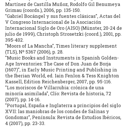
Martínez de Castilla Muñoz, Rodolfo Gil Benumeya
Grimau (coords.), 2006, pp. 135-150.
"Gabriel Bocángel y sus fuentes clásicas", Actas del
V Congreso Internacional de la Asociación
Internacional Siglo de Oro (AISO) (Münster, 20-24 de
julio de 1999), Christoph Strosetzki (coord.), 2001, pp.
395-402.
"Moors of La Mancha", Times literary supplement
(TLS), Nº 5367 (2006), p. 28.
"Music Books and Instruments in Spanish Golden-
Age Inventories: The Case of Don Juan de Borja
(1607)", in Early Music Printing and Publishing in
the Iberian World, ed. Iain Fenlon & Tess Knighton
Kassell, Edition Reichenberger, 2007, pp. 95-116.
"Los moriscos de Villarrubia: crónica de una
minoría asimilada", Clío: Revista de historia, 72
(2007), pp. 14-16.
"Portugal, España e Inglaterra a principios del siglo
XVII: las maniobras de los condes de Salinas y
Gondomar", Península: Revista de Estudios Ibéricos,
4 (2007), pp. 23-33.