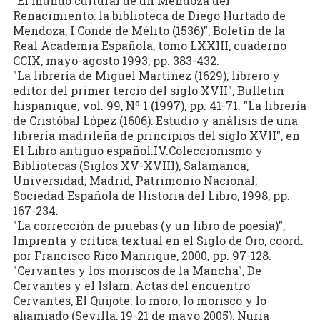
"El mundo cultural de un Mendoza del
Renacimiento: la biblioteca de Diego Hurtado de
Mendoza, I Conde de Mélito (1536)", Boletín de la
Real Academia Española, tomo LXXIII, cuaderno
CCIX, mayo-agosto 1993, pp. 383-432.
"La librería de Miguel Martínez (1629), librero y
editor del primer tercio del siglo XVII", Bulletin
hispanique, vol. 99, Nº 1 (1997), pp. 41-71. "La librería
de Cristóbal López (1606): Estudio y análisis de una
librería madrileña de principios del siglo XVII", en
El Libro antiguo español.IV.Coleccionismo y
Bibliotecas (Siglos XV-XVIII), Salamanca,
Universidad; Madrid, Patrimonio Nacional;
Sociedad Española de Historia del Libro, 1998, pp.
167-234.
"La corrección de pruebas (y un libro de poesía)",
Imprenta y crítica textual en el Siglo de Oro, coord.
por Francisco Rico Manrique, 2000, pp. 97-128.
"Cervantes y los moriscos de la Mancha", De
Cervantes y el Islam: Actas del encuentro
Cervantes, El Quijote: lo moro, lo morisco y lo
aljamiado (Sevilla, 19-21 de mayo 2005), Nuria